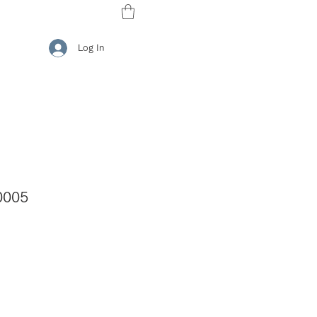
Log In
005