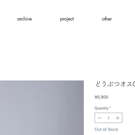
archive
project
other
どうぶつオス0
Price
¥6,800
Quantity
*
Out of Stock