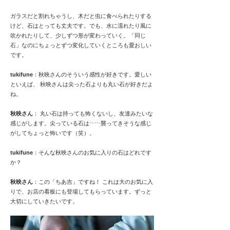
ガラスだと割れちゃうし、木だと虫に食べられたりする
けど、石はとっても丈夫です。でも、水に濡れたり風に
吹かれたりして、少しずつ形が変わっていく。「同じ
石」なのにちょっとずつ変化していくところも愛おしい
です。
tukifune
：秋映さんのそういう感性が好きです。愛しい
といえば、 秋映さんは尖った石よりも丸い石が好きだよ
ね。
秋映さん
： 丸い石は持っても怖くないし、友達みたいな
感じがします。尖っている石は⋯⋯襲ってきそうな感じ
がしてちょっと怖いです（笑）。
tukifune
：そんな秋映さんのお気に入りの石はどれです
か？
秋映さん
：この「ちあ吉」ですね！ これは大のお気に入
りで、お店の看板にも登場してもらっています。ずっと
大切にしていきたいです。