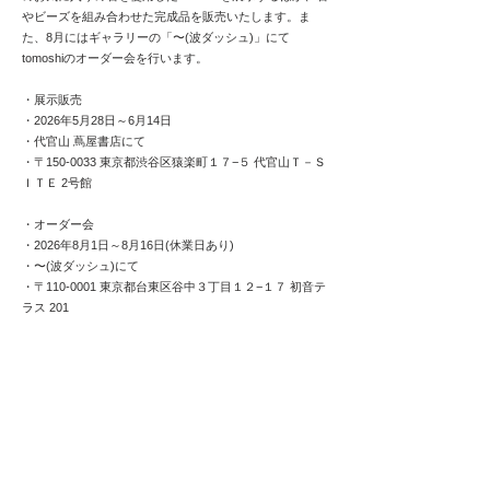
やビーズを組み合わせた完成品を販売いたします。ま
た、8月にはギャラリーの「〜(波ダッシュ)」にて
tomoshiのオーダー会を行います。
・展示販売
・2026年5月28日～6月14日
​・代官山 蔦屋書店にて
・〒150-0033 東京都渋谷区猿楽町１７−５ 代官山Ｔ－Ｓ
ＩＴＥ 2号館
・オーダー会
・
2026年8月1日～8月16日(休業日あり)
​・〜(波ダッシュ)にて
・〒110-0001 東京都台東区谷中３丁目１２−１７ 初音テ
ラス 201