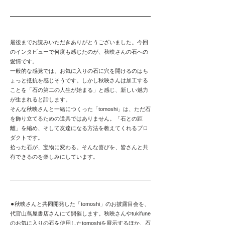
最後までお読みいただきありがとうございました。今回
のインタビューで何度も感じたのが、秋映さんの石への
愛情です。
一般的な感覚では、お気に入りの石に穴を開けるのはち
ょっと抵抗を感じそうです。しかし秋映さんは加工する
ことを「石の第二の人生が始まる」と感じ、新しい魅力
が生まれると話します。
そんな秋映さんと一緒につくった「tomoshi」は、ただ石
を飾り立てるための道具ではありません。「石との距
離」を縮め、そして友達になる方法を教えてくれるプロ
ダクトです。
拾った石が、宝物に変わる。そんな喜びを、皆さんと共
有できるのを楽しみにしています。
⚫︎秋映さんと共同開発した「tomoshi」のお披露目会を、
代官山蔦屋書店さんにて開催します。秋映さんやtukifune
のお気に入りの石を使用したtomoshiを展示するほか、石