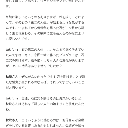
験してほしいと思って、ワークショップを企画したんで
す。
単純に楽しいというのもありますが、絵を描くことによ
って、その石の「第二の人生」が始まるような気がする
んです。生まれてから何億年も経った石が、今日から新
しく生まれ変わる。その瞬間に立ち会えるのがなにより
も楽しいんです。
tukifune
：石の第二の人生……。そこまで深く考えてい
たんですね。さて、今回一緒に作ったプロダクトは、石
に穴を開けます。絵を描くよりも大きな変化があります
が、そこに抵抗はありませんでしたか？
秋映さん
：ぜんぜんなかったです！ 穴を開けることで新
たな魅力が生まれるのならば、それってすごくいいこと
だと思います。
tukifune
：普通、石に穴を開けるのは勇気がいるけど、
秋映さんはそれを「新しい人生の始まり」と捉えたんだ
ね。
秋映さん
：こういうふうに感じるのは、お母さんが金継
ぎをしている影響もあるかもしれません。金継ぎを知っ