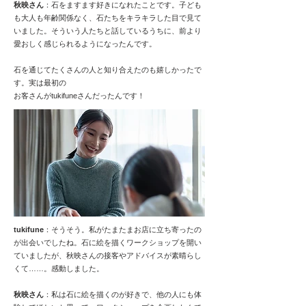
秋映さん
：石をますます好きになれたことです。子ども
も大人も年齢関係なく、石たちをキラキラした目で見て
いました。そういう人たちと話しているうちに、前より
愛おしく感じられるようになったんです。
石を通じてたくさんの人と知り合えたのも嬉しかったで
す。実は最初の
お客さんがtukifuneさんだったんです！
tukifune
：そうそう。私がたまたまお店に立ち寄ったの
が出会いでしたね。石に絵を描くワークショップを開い
ていましたが、秋映さんの接客やアドバイスが素晴らし
くて……。感動しました。
秋映さん
：私は石に絵を描くのが好きで、他の人にも体