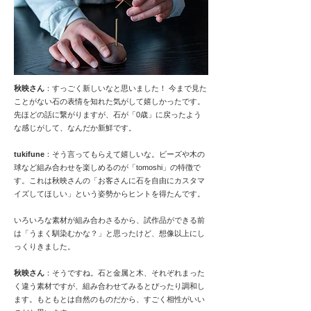
秋映さん
：すっごく新しいなと思いました！ 今まで見た
ことがない石の表情を知れた気がして嬉しかったです。
先ほどの話に繋がりますが、石が「0歳」に戻ったよう
な感じがして、なんだか新鮮です。
tukifune
：そう言ってもらえて嬉しいな。ビーズや木の
球など組み合わせを楽しめるのが「tomoshi」の特徴で
す。これは秋映さんの「お客さんに石を自由にカスタマ
イズしてほしい」という姿勢からヒントを得たんです。
いろいろな素材が組み合わさるから、試作品ができる前
は「うまく馴染むかな？」と思ったけど、想像以上にし
っくりきました。
秋映さん
：そうですね。石と金属と木、それぞれまった
く違う素材ですが、組み合わせてみるとぴったり調和し
ます。もともとは自然のものだから、すごく相性がいい