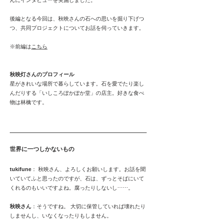
んにインタビューを実施しました。
後編となる今回は、秋映さんの石への思いを掘り下げつ
つ、共同プロジェクトについてお話を伺っていきます。
※前編は
こちら
秋映灯さんのプロフィール
星がきれいな場所で暮らしています。石を愛でたり楽し
んだりする「いしころぽかぽか堂」の店主。好きな食べ
物は林檎です。
世界に一つしかないもの
tukifune
： 秋映さん、よろしくお願いします。お話を聞
いていてふと思ったのですが、石は、ずっとそばにいて
くれるのもいいですよね。腐ったりしないし⋯⋯。
秋映さん
：そうですね。 大切に保管していれば壊れたり
しませんし、いなくなったりもしません。