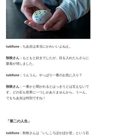
tukifune
：ちあ吉は本当にかわいいよねえ。
秋映さん
：もともと好きでしたが、目を入れたらさらに
愛着が増しました。
tukifune
：うんうん。やっぱり一番のお気に入り？
秋映さん
：一番かと聞かれるとはっきりとは言えないで
す。どの石も世界に一つしかありませんから。うーん、
でもちあ吉は特別ですね！
「第二の人生」
tukifune
：秋映さんは「いしころぽかぽか堂」という石