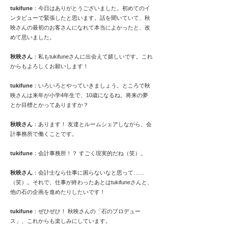
tukifune
：今日はありがとうございました。初めてのイ
ンタビューで緊張したと思います。話を聞いていて、秋
映さんの最初のお客さんになれて本当によかったと、改
めて思いました。
秋映さん
：私もtukifuneさんに出会えて嬉しいです。これ
からもよろしくお願いします！
tukifune
：いろいろとやっていきましょう。ところで秋
映さんは来年が小学4年生で、10歳になるね。将来の夢
とか目標とかってありますか？
秋映さん
：あります！ 友達とルームシェアしながら、会
計事務所で働くことです。
tukifune
：会計事務所！？ すごく現実的だね（笑）。
秋映さん
：会計士なら仕事に困らないなと思って……
（笑）。それで、仕事が終わったあとはtukifuneさんと、
他の石の企画を進めたりしたいです！
tukifune
：ぜひぜひ！ 秋映さんの「石のプロデュー
ス」、これからも楽しみにしています。