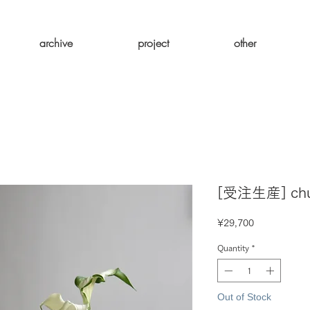
archive
project
other
[受注生産] chul
Price
¥29,700
Quantity
*
Out of Stock