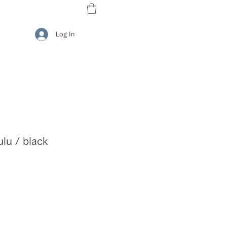
Log In
u / black