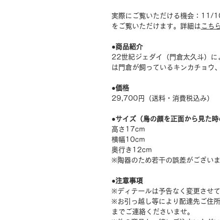
実際にご覧いただける機会：11/1
をご覧いただけます。詳細は
こち
●商品紹介
22世紀ジェダイ（門倉太久斗）に
は門倉が飼っているキンカチョウ
●価格
29,700円（送料・消費税込み）
●サイズ（鳥の顔を正面から見た時
高さ17cm
横幅10cm
奥行き12cm
※陶器のため若干の誤差がござい
●注意事項
※ディテールは予告なく変更させ
※お引っ越し等により配達先ご住所が変更
までご連絡くださいませ。