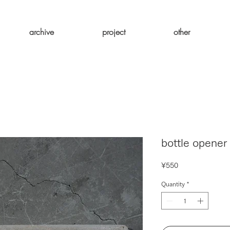
archive
project
other
bottle opener
Price
¥550
Quantity
*