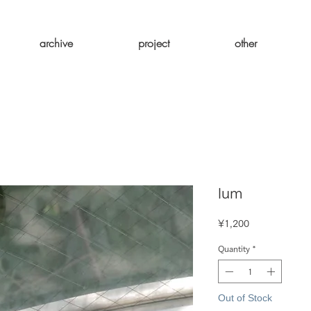
archive
project
other
lum
Price
¥1,200
Quantity
*
Out of Stock