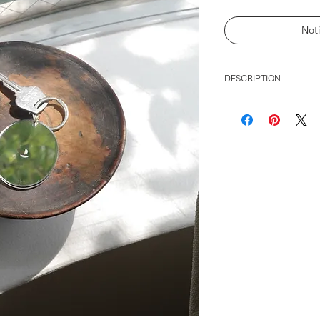
Not
DESCRIPTION
アクリルミラーを使
光をさりげなく持ち歩くイ
と名付けました。
出先で口紅を塗った
ど良いサイズ。
軽く、割れにくい。
のように粉々になり
けます。
アクリルミラーは、
場合に、ミラーが剥
す。
今回、キーホルダー
ただく用途で作りま