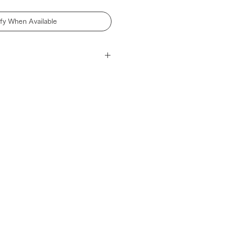
ify When Available
用した鏡のキーホルダー。
メージより、lum (=luminous)
り、前髪を直したりするのにちょう
万が一割れたとしても、ガラスの鏡
ませんので、安心してお使いいただ
裏面から鋭いもので強く引っ掻いた
がれてしまうという欠点がありま
＝鍵（鋭いもの）と一緒にお使いい
したので、裏面に透明なアクリルを