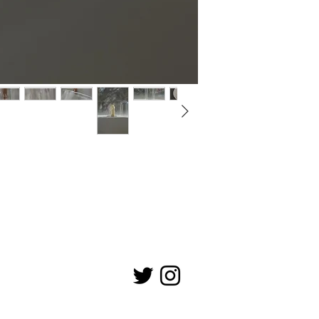
台座のアルミプレートに
に刻印しました。
●今回のアイテム/価
a.縁ゆがみ
→ガラスのふちが波
5,500円(税込)
b.キズ
→ガラスに些細なキズ
円(税込)
c.汚れ
→ガラスに汚れが見られ
込)
d.気泡
→ガラスに気泡が見られ
込)