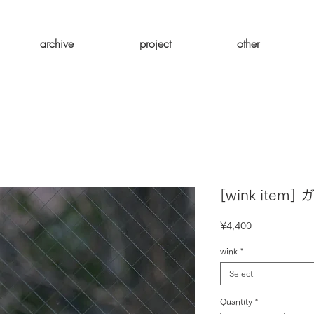
archive
project
other
[wink item
Price
¥4,400
wink
*
Select
Quantity
*