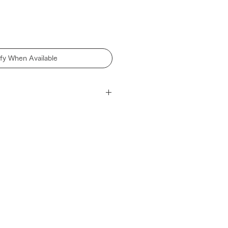
ify When Available
がぴったりと収まるガラスドームです。
。
ドルの、香りのコントロールに。香
ムを外し、香らせたくない時はドー
も、大切なものを入れて。