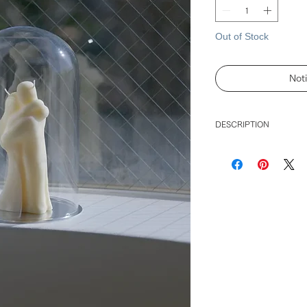
Out of Stock
Not
DESCRIPTION
ガラスドーム
●商品紹介
hug candle 
・ほこりよけとして
・香りつきのキャン
らせたい時にはドー
ムをかぶせて。
・キャンドルの他に