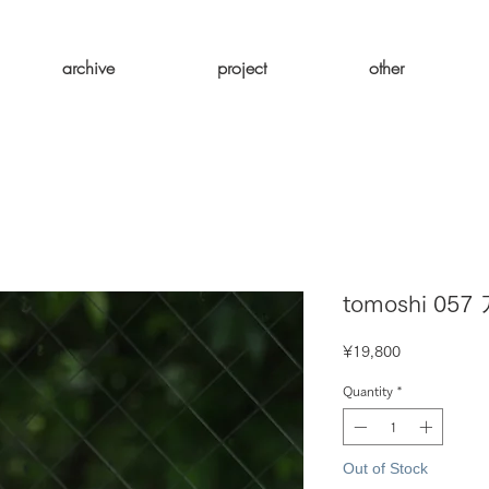
archive
project
other
tomoshi 
Price
¥19,800
Quantity
*
Out of Stock