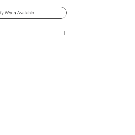
ify When Available
fune
が大好きな小学四年生・秋映灯さんとの
リーズです。
を手がかりに、やり取りを重ねて、
トにしました。
ができ、ビーズを自由に配置した
追加することもできます。
工、様々な素材のビーズの加工等、
ています。均一ではない仕上がりを
い。