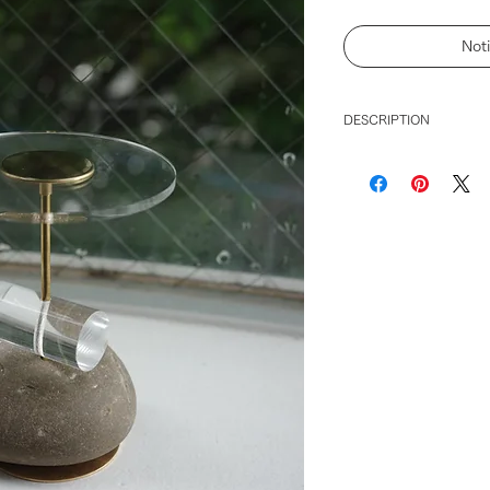
Not
DESCRIPTION
【 tomoshi 】
Akibae Tomori × tuki
tomoshiは、石
コラボレーションシ
灯さんの観察や言葉
石の魅力をプロダク
本品は分解すること
り、取る払うことも
石の加工、金属の加
全て手作業で行なっ
どうかご了承くださ