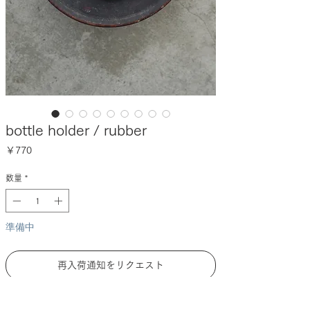
bottle holder / rubber
価
￥770
格
数量
*
準備中
再入荷通知をリクエスト