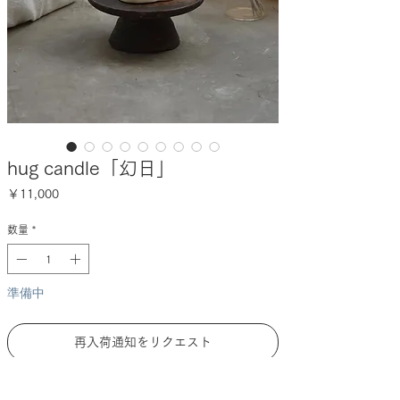
hug candle「幻日」
価
￥11,000
格
数量
*
準備中
再入荷通知をリクエスト