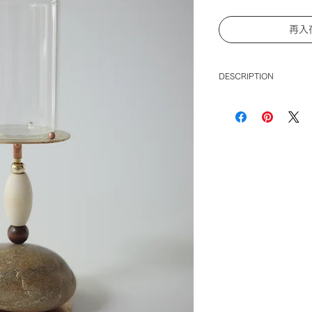
再入
DESCRIPTION
【 tomoshi 】
Tomori Akibae × tuki
tomoshiは、石
コラボレーションシ
灯さんの観察や言葉
石の魅力をプロダク
本品は分解すること
り、取る払うことも
石の加工、金属の加
全て手作業で行なっ
どうかご了承くださ