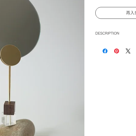
再入
DESCRIPTION
【 tomoshi 】
Tomori Akibae × tuki
tomoshiは、石
コラボレーションシ
灯さんの観察や言葉
石の魅力をプロダク
本品は分解すること
り、取る払うことも
石の加工、金属の加
全て手作業で行なっ
どうかご了承くださ