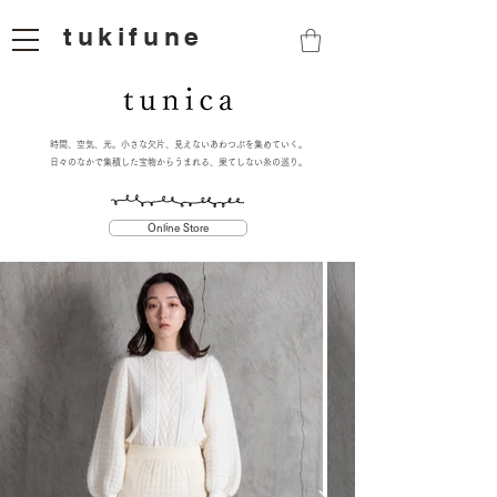
tukifune
時間、空気、光。小さな欠片、
見えないあわつぶを集めていく。
日々のなかで集積した宝物からうまれる、果てしない糸の巡り。
Online Store